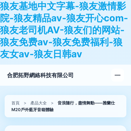
狼友基地中文字幕-狼友激情影
院-狼友精品av-狼友开心com-
狼友老司机AV-狼友们的网站-
狼友免费av-狼友免费福利-狼
友女av-狼友日韩av
合肥拓野網絡科技有限公司
首頁
>
產品大全
>
音浪隨行，盡情舞動——雅蘭仕
M20戶外藍牙音箱體驗