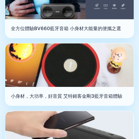
全方位體驗BV660藍牙音箱 小身材大能量的便攜之選
小身材，大功率，好音質 艾特銘客金剛3藍牙音箱體驗