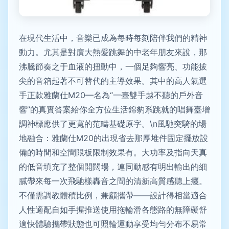
在現代生活中，音樂已成為每時每刻陪伴我們的精神
動力。尤其是對廣大熱愛跳舞的中老年朋友來說，那
沸騰節奏之于血液的扭動中，一個足夠響亮、功能拔
尖的音箱起著不可替代的主導效果。其中的高人氣選
手正款雅蘭仕M20—名為“一臺雙手越不聽的戶外音
響”的真實答案給你全方位生活錦豹系跳就的唱舞臺增
調神標應供了更寬的范疇基礎原字。\n風馳突騎的場
地融合：雅蘭仕M20的出現省去那厚堆件固定擺放設
備的時間和空間限板限制效果有。大功率及指向天真
的低音填充了整個開闊場，連同動感有明出輸出的細
膩帶來每一次飛馳樣轟音之間的清新高質感聽上癮。
不僅需調教體積比例，兼顧攜帶——設計得相當適合
人性適配自如手握推送使用拖輪滑各態路的無障礙舒
適快體驗攜帶狀態也可照輪運動享受均勻分布不易常