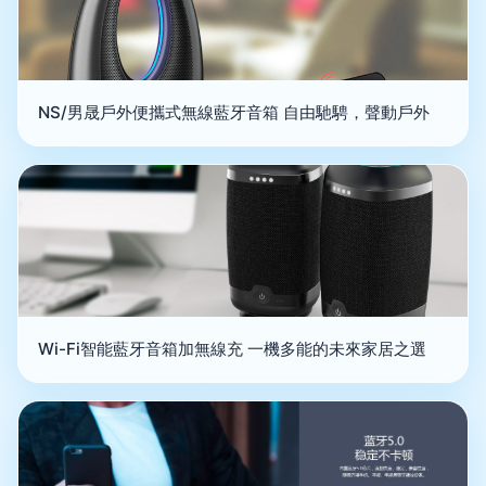
NS/男晟戶外便攜式無線藍牙音箱 自由馳騁，聲動戶外
Wi-Fi智能藍牙音箱加無線充 一機多能的未來家居之選