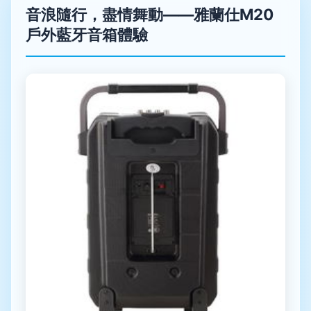
音浪隨行，盡情舞動——雅蘭仕M20
戶外藍牙音箱體驗